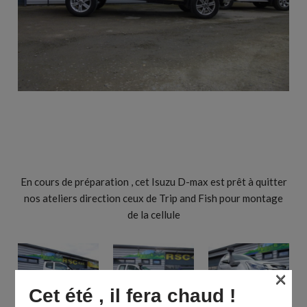
En cours de préparation , cet Isuzu D-max est prêt à quitter
nos ateliers direction ceux de Trip and Fish pour montage
de la cellule
×
Cet été , il fera chaud !