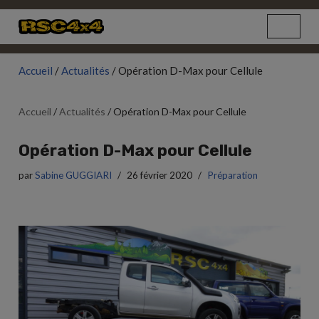
Aller
au
Accueil
/
Actualités
/
Opération D-Max pour Cellule
contenu
Accueil
/
Actualités
/
Opération D-Max pour Cellule
Opération D-Max pour Cellule
par
Sabine GUGGIARI
26 février 2020
Préparation