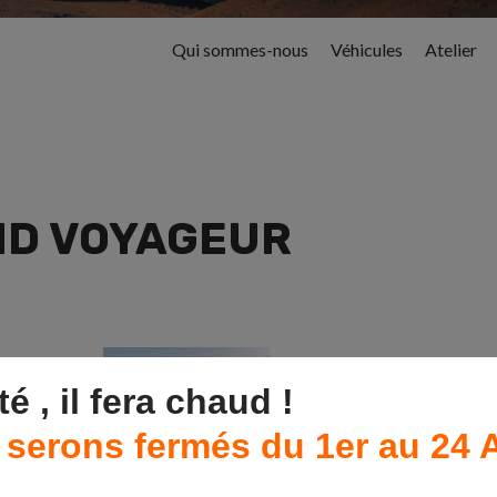
Qui sommes-nous
Véhicules
Atelier
ND VOYAGEUR
té , il fera chaud !
 serons fermés du 1er au 24 