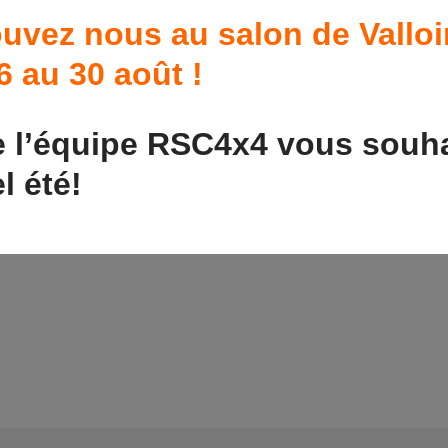
uvez nous au salon de Valloi
Snorkel , galerie
 au 30 août !
e l’équipe RSC4x4 vous souha
l été!