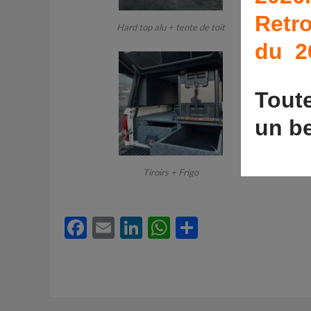
Retro
Hard top alu + tente de toit
du 26
Tout
un be
Tiroirs + Frigo
Facebook
Email
LinkedIn
WhatsApp
Partager