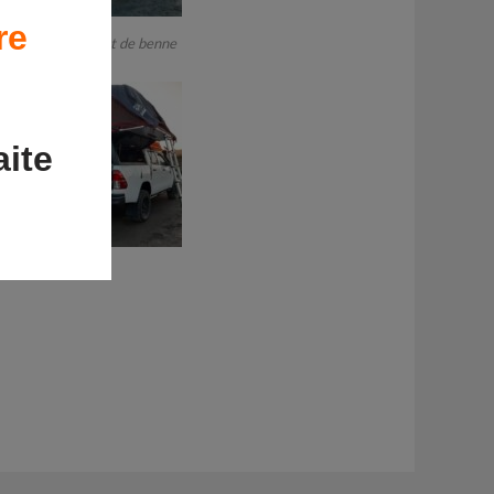
re
Aménagement de benne
ite