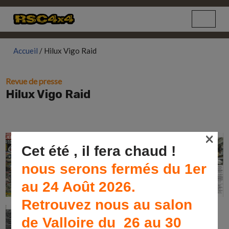
Aller
au
Accueil
/
Hilux Vigo Raid
contenu
Revue de presse
Hilux Vigo Raid
×
Cet été , il fera chaud !
nous serons fermés du 1er
au 24 Août 2026.
Retrouvez nous au salon
de Valloire du 26 au 30